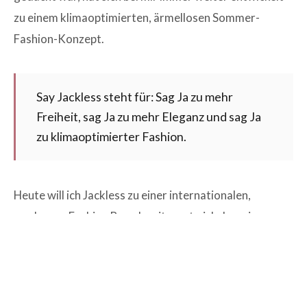
zu einem klimaoptimierten, ärmellosen Sommer-
Fashion-Konzept.
Say Jackless steht für: Sag Ja zu mehr
Freiheit, sag Ja zu mehr Eleganz und sag Ja
zu klimaoptimierter Fashion.
Heute will ich Jackless zu einer internationalen,
modernen Fashion Brand weiterentwickeln – eine
Marke, die Stil und Funktionalität in Zeiten des
Klimawandels verbindet.